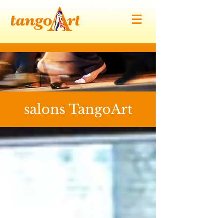
​salons TangoArt