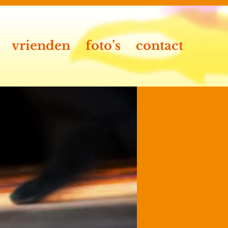
vrienden
foto’s
contact