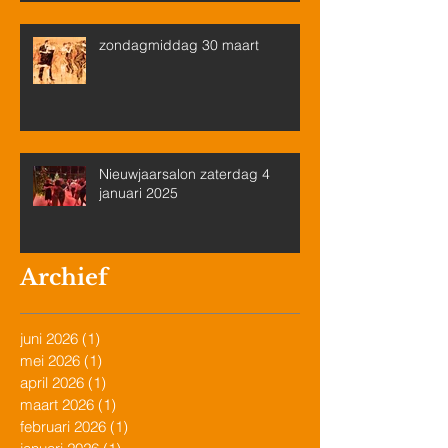
zondagmiddag 30 maart
Nieuwjaarsalon zaterdag 4
januari 2025
Archief
juni 2026
(1)
1 post
mei 2026
(1)
1 post
april 2026
(1)
1 post
maart 2026
(1)
1 post
februari 2026
(1)
1 post