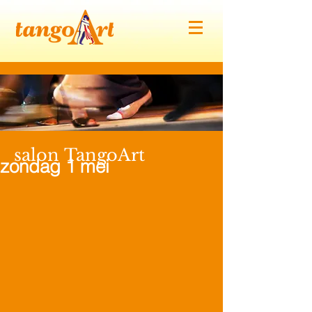
salon
TangoArt
zondag 1 mei